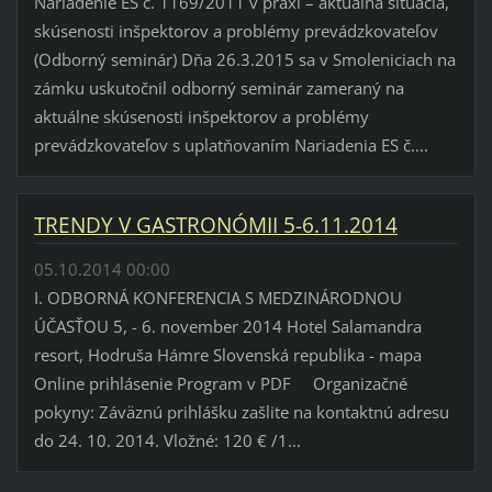
Nariadenie ES č. 1169/2011 v praxi – aktuálna situácia,
skúsenosti inšpektorov a problémy prevádzkovateľov
(Odborný seminár) Dňa 26.3.2015 sa v Smoleniciach na
zámku uskutočnil odborný seminár zameraný na
aktuálne skúsenosti inšpektorov a problémy
prevádzkovateľov s uplatňovaním Nariadenia ES č....
TRENDY V GASTRONÓMII 5-6.11.2014
05.10.2014 00:00
I. ODBORNÁ KONFERENCIA S MEDZINÁRODNOU
ÚČASŤOU 5, - 6. november 2014 Hotel Salamandra
resort, Hodruša Hámre Slovenská republika - mapa
Online prihlásenie Program v PDF Organizačné
pokyny: Záväznú prihlášku zašlite na kontaktnú adresu
do 24. 10. 2014. Vložné: 120 € /1...